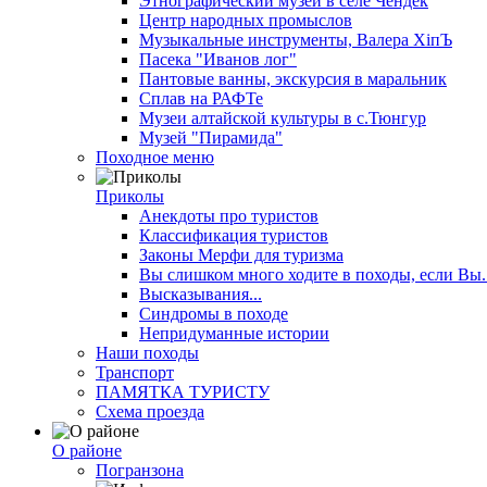
Этнографический музей в селе Чендек
Центр народных промыслов
Музыкальные инструменты, Валера ХiпЪ
Пасека "Иванов лог"
Пантовые ванны, экскурсия в маральник
Сплав на РАФТе
Музеи алтайской культуры в с.Тюнгур
Музей "Пирамида"
Походное меню
Приколы
Анекдоты про туристов
Классификация туристов
Законы Мерфи для туризма
Вы слишком много ходите в походы, если Вы..
Высказывания...
Синдромы в походе
Непридуманные истории
Наши походы
Транспорт
ПАМЯТКА ТУРИСТУ
Схема проезда
О районе
Погранзона