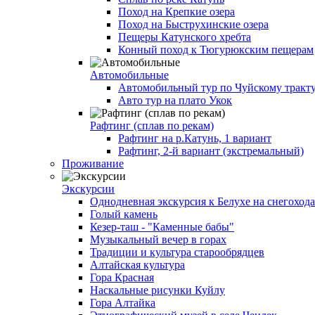
Поход на Крепкие озера
Поход на Быструхинские озера
Пещеры Катунского хребта
Конный поход к Тюгурюкским пещерам
Автомобильные
Автомобильный тур по Чуйскому тракт
Авто тур на плато Укок
Рафтинг (сплав по рекам)
Рафтинг на р.Катунь, 1 вариант
Рафтинг, 2-й вариант (экстремальный)
Проживание
Экскурсии
Однодневная экскурсия к Белухе на снегоход
Голый камень
Кезер-таш - "Каменные бабы"
Музыкальный вечер в горах
Традиции и культура старообрядцев
Алтайская культура
Гора Красная
Наскальные рисунки Куйлу
Гора Алтайка