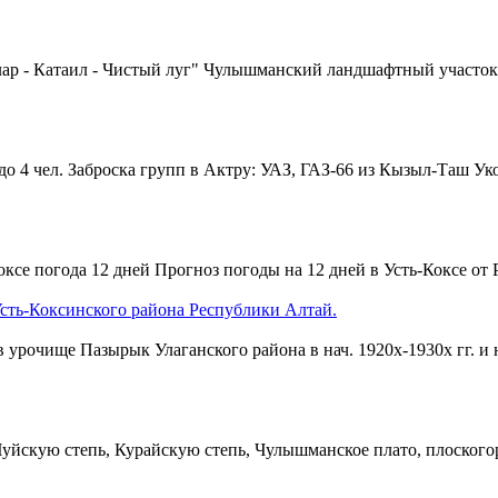
ар - Катаил - Чистый луг" Чулышманский ландшафтный участо
АЗ до 4 чел. Заброска групп в Актру: УАЗ, ГАЗ-66 из Кызыл-Таш
Ук
ксе погода 12 дней Прогноз погоды на 12 дней в Усть-Коксе от Р
сть-Коксинского района Республики Алтай.
 в урочище Пазырык Улаганского района в нач. 1920х-1930х гг. и
 Чуйскую степь, Курайскую степь, Чулышманское плато, плоског