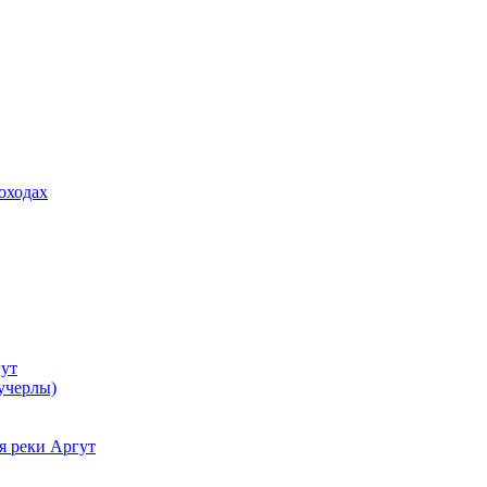
оходах
гут
учерлы)
я реки Аргут