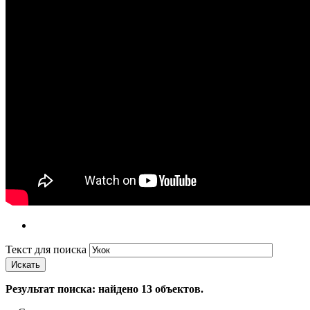
Текст для поиска
Искать
Результат поиска: найдено
13
объектов.