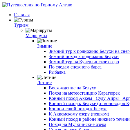
Главная
Туризм
Маршруты
Зимние
Зимний тур к подножию Белухи на снег
Зимний поход к подножию Белухи
Зимний тур на Кучерлинское озеро
По следам снежного барса
Рыбалка
Летние
Восхождение на Белуху
Поход на метеостанцию Каратюрек
Конный поход Аккем - Сулу-Айры - Ар
Конный поход к Белухе (от коноводов К
Конно-пеший поход к Белухе
К Аккемскому озеру (пешком)
Конный поход в районе нижнего течени
Поход на Мультинские озера
Сплав по реке Катунь