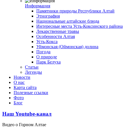
Информация
Памятники природы Республики Алтай
Этнография
Национальные алтайские блюда
Интересные места Усть-Коксинского района
Лекарственные травы
Особенности Алтая
Усть-Кокса
Уймонская (Оймонская) долина
Погода
О природе
Парк Белуха
Статьи
Легенды
Новости
О нас
Карта сайта
Полезные ссылки
Фото
Блог
Наш Youtube-канал
Видео о Горном Алтае