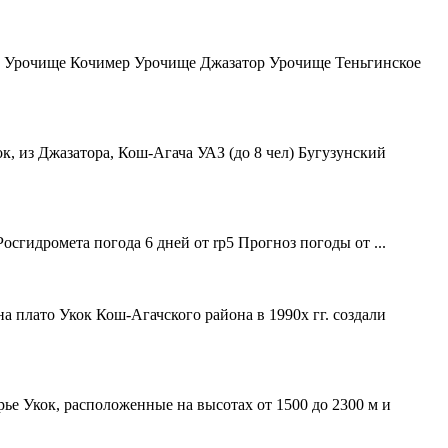
к Урочище Кочимер Урочище Джазатор Урочище Теньгинское
ок
, из Джазатора, Кош-Агача УАЗ (до 8 чел) Бугузунский
осгидромета погода 6 дней от rp5 Прогноз погоды от ...
 на плато
Укок
Кош-Агачского района в 1990х гг. создали
орье
Укок
, расположенные на высотах от 1500 до 2300 м и