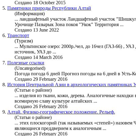
Создано 18 October 2015
5.
Памятники природы Республики Алтай
(Информация)
... ландшафтный участок Ландшафтный участок "Шишкул
Урочище Пазырык Зона покоя "
Укок
" Территория ...
Создано 13 June 2022
6.
Транспорт
(Туризм)
... Мультинское озеро: 2000р./чел, до 16чел (ГАЗ-66) , У
источник, УАЗ до ...
Создано 14 March 2016
7.
Полезные ссылки
(Uncategorised)
Погода погода 6 дней Прогноз погоды на 6 дней в Усть-Ко
Создано 29 February 2016
8.
История Центральной Азии в археологических памятниках У
(Статьи о районе)
... изделия из ткани, кожи, дерева. Аналогичные находки
всемирную славу культуре алтайских ...
Создано 26 February 2016
9.
Алтай. Физико-географическое положение. Рельеф.
(Статьи о районе)
... этих плоскогорий (так называемых «степей») назовем
являющиеся преддверием к аналогичным ...
Создано 26 February 2016