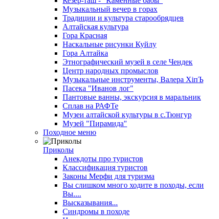
Кезер-таш - "Каменные бабы"
Музыкальный вечер в горах
Традиции и культура старообрядцев
Алтайская культура
Гора Красная
Наскальные рисунки Куйлу
Гора Алтайка
Этнографический музей в селе Чендек
Центр народных промыслов
Музыкальные инструменты, Валера ХiпЪ
Пасека "Иванов лог"
Пантовые ванны, экскурсия в маральник
Сплав на РАФТе
Музеи алтайской культуры в с.Тюнгур
Музей "Пирамида"
Походное меню
Приколы
Анекдоты про туристов
Классификация туристов
Законы Мерфи для туризма
Вы слишком много ходите в походы, если
Вы....
Высказывания...
Синдромы в походе