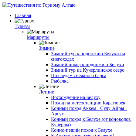
Главная
Туризм
Маршруты
Зимние
Зимний тур к подножию Белухи на
снегоходах
Зимний поход к подножию Белухи
Зимний тур на Кучерлинское озеро
По следам снежного барса
Рыбалка
Летние
Восхождение на Белуху
Поход на метеостанцию Каратюрек
Конный поход Аккем - Сулу-Айры -
Аргут
Конный поход к Белухе (от коноводов
Кучерлы)
Конно-пеший поход к Белухе
К Аккемскому озеру (пешком)