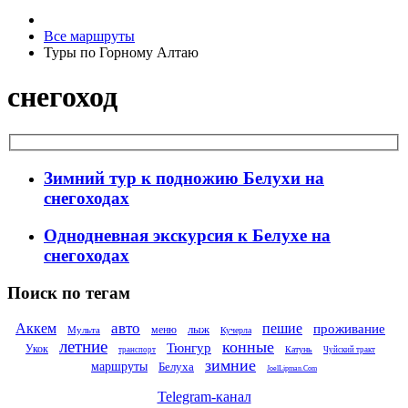
Все маршруты
Туры по Горному Алтаю
снегоход
Зимний тур к подножию Белухи на
снегоходах
Однодневная экскурсия к Белухе на
снегоходах
Поиск по тегам
авто
Аккем
пешие
проживание
лыж
меню
Мульта
Кучерла
летние
конные
Тюнгур
Укок
Катунь
транспорт
Чуйский тракт
зимние
маршруты
Белуха
JoelLipman.Com
Telegram-канал