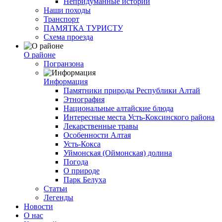
Непридуманные истории
Наши походы
Транспорт
ПАМЯТКА ТУРИСТУ
Схема проезда
О районе
Погранзона
Информация
Памятники природы Республики Алтай
Этнография
Национальные алтайские блюда
Интересные места Усть-Коксинского района
Лекарственные травы
Особенности Алтая
Усть-Кокса
Уймонская (Оймонская) долина
Погода
О природе
Парк Белуха
Статьи
Легенды
Новости
О нас