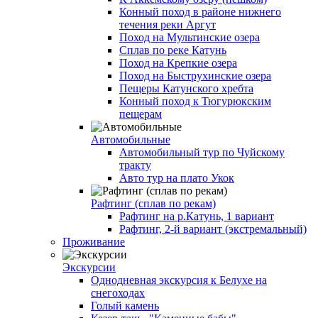
Конный поход в районе нижнего
течения реки Аргут
Поход на Мультинские озера
Сплав по реке Катунь
Поход на Крепкие озера
Поход на Быструхинские озера
Пещеры Катунского хребта
Конный поход к Тюгурюкским
пещерам
Автомобильные
Автомобильный тур по Чуйскому
тракту
Авто тур на плато Укок
Рафтинг (сплав по рекам)
Рафтинг на р.Катунь, 1 вариант
Рафтинг, 2-й вариант (экстремальный)
Проживание
Экскурсии
Однодневная экскурсия к Белухе на
снегоходах
Голый камень