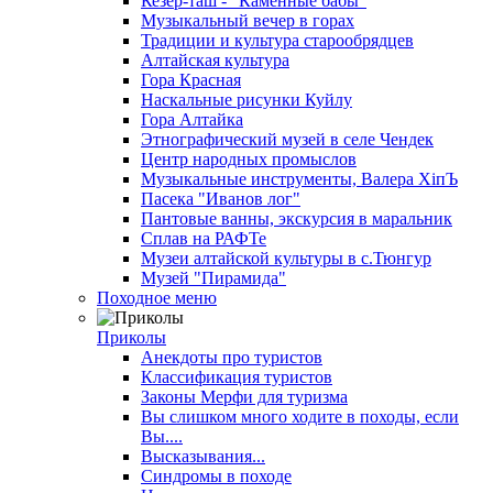
Кезер-таш - "Каменные бабы"
Музыкальный вечер в горах
Традиции и культура старообрядцев
Алтайская культура
Гора Красная
Наскальные рисунки Куйлу
Гора Алтайка
Этнографический музей в селе Чендек
Центр народных промыслов
Музыкальные инструменты, Валера ХiпЪ
Пасека "Иванов лог"
Пантовые ванны, экскурсия в маральник
Сплав на РАФТе
Музеи алтайской культуры в с.Тюнгур
Музей "Пирамида"
Походное меню
Приколы
Анекдоты про туристов
Классификация туристов
Законы Мерфи для туризма
Вы слишком много ходите в походы, если
Вы....
Высказывания...
Синдромы в походе