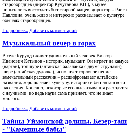
старообрядцев (директор Кучуганова Р.П.), в музее
попытались воссоздать быт старообрядцев, директор – Раиса
Павловна, очень живо и интересно рассказывает о культуре,
обычаях старообрядцев.
Подробнее...
Добавить комментарий
Музыкальный вечер в горах
В селе Курунда живет удивительный человек Виктор
Иванович Катынов - историк, музыкант. Он играет на камусе
(варган), топшуре (алтайская балалайка с двумя струнами),
шоре (алтайская дудочка), исполняет горловое пение,
замечательный рассказчик – расшифровывает алтайские
названия, хорошо знает культуру, историю и быт алтайского
населения. Конечно, некоторые его высказывания расходятся
с научными, но ведь наука сама признает, что не знает
многого.
Подробнее...
Добавить комментарий
Тайны Уймонской долины. Кезер-таш
- "Каменные бабы"