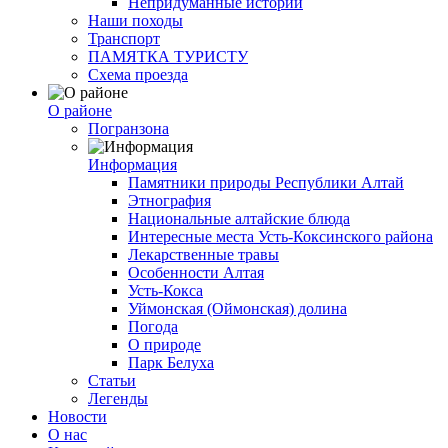
Непридуманные истории
Наши походы
Транспорт
ПАМЯТКА ТУРИСТУ
Схема проезда
О районе
Погранзона
Информация
Памятники природы Республики Алтай
Этнография
Национальные алтайские блюда
Интересные места Усть-Коксинского района
Лекарственные травы
Особенности Алтая
Усть-Кокса
Уймонская (Оймонская) долина
Погода
О природе
Парк Белуха
Статьи
Легенды
Новости
О нас