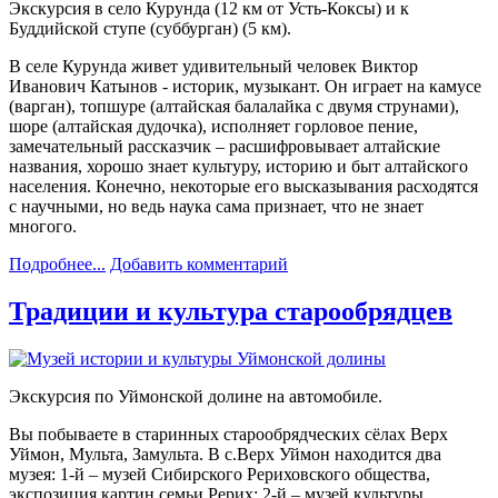
Экскурсия в село Курунда (12 км от Усть-Коксы) и к
Буддийской ступе (суббурган) (5 км).
В селе Курунда живет удивительный человек Виктор
Иванович Катынов - историк, музыкант. Он играет на камусе
(варган), топшуре (алтайская балалайка с двумя струнами),
шоре (алтайская дудочка), исполняет горловое пение,
замечательный рассказчик – расшифровывает алтайские
названия, хорошо знает культуру, историю и быт алтайского
населения. Конечно, некоторые его высказывания расходятся
с научными, но ведь наука сама признает, что не знает
многого.
Подробнее...
Добавить комментарий
Традиции и культура старообрядцев
Экскурсия по Уймонской долине на автомобиле.
Вы побываете в старинных старообрядческих сёлах Верх
Уймон, Мульта, Замульта. В с.Верх Уймон находится два
музея: 1-й – музей Сибирского Рериховского общества,
экспозиция картин семьи Рерих; 2-й – музей культуры