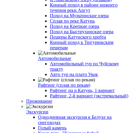
Конный поход в районе нижнего
течения реки Аргут
Поход на Мультинские озера
Сплав по реке Катунь
Поход на Крепкие озера
Поход на Быструхинские озера
Пещеры Катунского хребта
Конный поход к Тюгурюкским
пещерам
Автомобильные
Автомобильный тур по Чуйскому
тракту
Авто тур на плато Укок
Рафтинг (сплав по рекам)
Рафтинг на р.Катунь, 1 вариант
Рафтинг, 2-й вариант (экстремальный)
Проживание
Экскурсии
Однодневная экскурсия к Белухе на
снегоходах
Голый камень