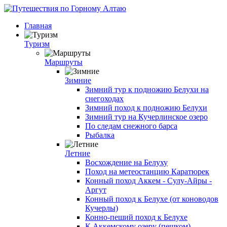
Главная
Туризм
Маршруты
Зимние
Зимний тур к подножию Белухи на
снегоходах
Зимний поход к подножию Белухи
Зимний тур на Кучерлинское озеро
По следам снежного барса
Рыбалка
Летние
Восхождение на Белуху
Поход на метеостанцию Каратюрек
Конный поход Аккем - Сулу-Айры -
Аргут
Конный поход к Белухе (от коноводов
Кучерлы)
Конно-пеший поход к Белухе
К Аккемскому озеру (пешком)