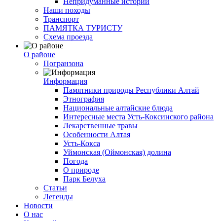
Непридуманные истории
Наши походы
Транспорт
ПАМЯТКА ТУРИСТУ
Схема проезда
О районе
Погранзона
Информация
Памятники природы Республики Алтай
Этнография
Национальные алтайские блюда
Интересные места Усть-Коксинского района
Лекарственные травы
Особенности Алтая
Усть-Кокса
Уймонская (Оймонская) долина
Погода
О природе
Парк Белуха
Статьи
Легенды
Новости
О нас