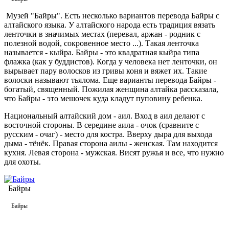
Музей "Байры". Есть несколько вариантов перевода Байры с
алтайского языка. У алтайского народа есть традиция вязать
ленточки в значимых местах (перевал, аржан - родник с
полезной водой, сокровенное место ...). Такая ленточка
называется - кыйра. Байры - это квадратная кыйра типа
флажка (как у буддистов). Когда у человека нет ленточки, он
вырывает пару волосков из гривы коня и вяжет их. Такие
волоски называют тьялома. Еще варианты перевода Байры -
богатый, священный. Пожилая женщина алтайка рассказала,
что Байры - это мешочек куда кладут пуповину ребенка.
Национальный алтайский дом - аил. Вход в аил делают с
восточной стороны. В середине аила - очок (сравните с
русским - очаг) - место для костра. Вверху дыра для выхода
дыма - тёнёк. Правая сторона аилы - женская. Там находится
кухня. Левая сторона - мужская. Висят ружья и все, что нужно
для охоты.
Байры
Байры