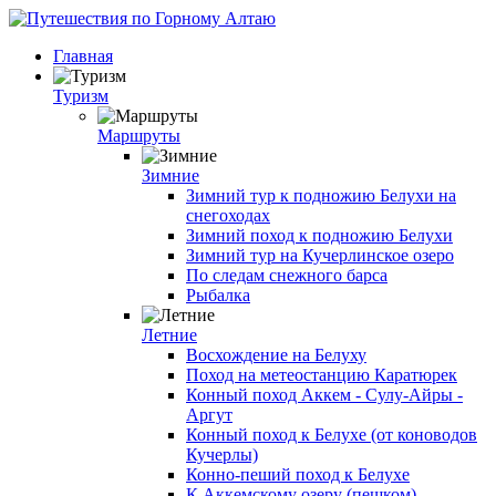
Главная
Туризм
Маршруты
Зимние
Зимний тур к подножию Белухи на
снегоходах
Зимний поход к подножию Белухи
Зимний тур на Кучерлинское озеро
По следам снежного барса
Рыбалка
Летние
Восхождение на Белуху
Поход на метеостанцию Каратюрек
Конный поход Аккем - Сулу-Айры -
Аргут
Конный поход к Белухе (от коноводов
Кучерлы)
Конно-пеший поход к Белухе
К Аккемскому озеру (пешком)