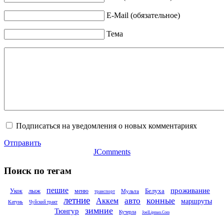
E-Mail (обязательное)
Тема
Подписаться на уведомления о новых комментариях
Отправить
JComments
Поиск по тегам
пешие
проживание
лыж
Белуха
Укок
меню
Мульта
транспорт
летние
конные
авто
Аккем
маршруты
Катунь
Чуйский тракт
зимние
Тюнгур
Кучерла
JoelLipman.Com