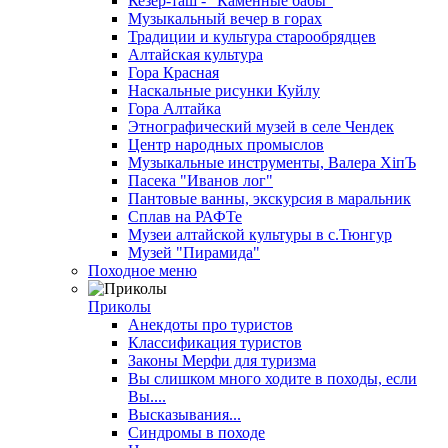
Кезер-таш - "Каменные бабы"
Музыкальный вечер в горах
Традиции и культура старообрядцев
Алтайская культура
Гора Красная
Наскальные рисунки Куйлу
Гора Алтайка
Этнографический музей в селе Чендек
Центр народных промыслов
Музыкальные инструменты, Валера ХiпЪ
Пасека "Иванов лог"
Пантовые ванны, экскурсия в маральник
Сплав на РАФТе
Музеи алтайской культуры в с.Тюнгур
Музей "Пирамида"
Походное меню
Приколы
Анекдоты про туристов
Классификация туристов
Законы Мерфи для туризма
Вы слишком много ходите в походы, если
Вы....
Высказывания...
Синдромы в походе