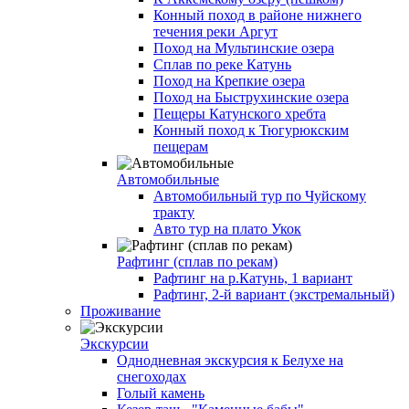
Конный поход в районе нижнего
течения реки Аргут
Поход на Мультинские озера
Сплав по реке Катунь
Поход на Крепкие озера
Поход на Быструхинские озера
Пещеры Катунского хребта
Конный поход к Тюгурюкским
пещерам
Автомобильные
Автомобильный тур по Чуйскому
тракту
Авто тур на плато Укок
Рафтинг (сплав по рекам)
Рафтинг на р.Катунь, 1 вариант
Рафтинг, 2-й вариант (экстремальный)
Проживание
Экскурсии
Однодневная экскурсия к Белухе на
снегоходах
Голый камень