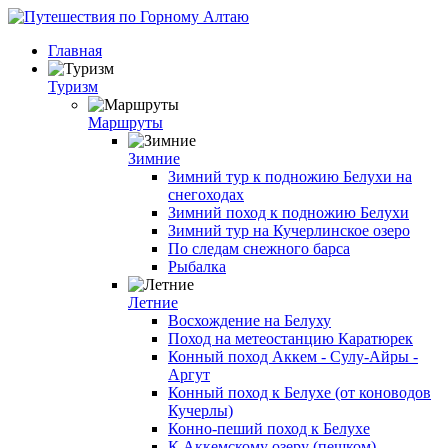
Главная
Туризм
Маршруты
Зимние
Зимний тур к подножию Белухи на
снегоходах
Зимний поход к подножию Белухи
Зимний тур на Кучерлинское озеро
По следам снежного барса
Рыбалка
Летние
Восхождение на Белуху
Поход на метеостанцию Каратюрек
Конный поход Аккем - Сулу-Айры -
Аргут
Конный поход к Белухе (от коноводов
Кучерлы)
Конно-пеший поход к Белухе
К Аккемскому озеру (пешком)