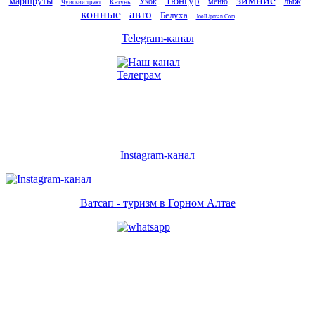
зимние
Тюнгур
маршруты
лыж
Укок
меню
Катунь
Чуйский тракт
конные
авто
Белуха
JoelLipman.Com
Telegram-канал
Instagram-канал
Ватсап - туризм в Горном Алтае