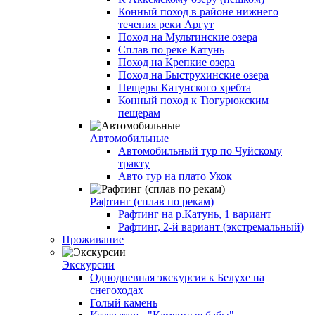
Конный поход в районе нижнего
течения реки Аргут
Поход на Мультинские озера
Сплав по реке Катунь
Поход на Крепкие озера
Поход на Быструхинские озера
Пещеры Катунского хребта
Конный поход к Тюгурюкским
пещерам
Автомобильные
Автомобильный тур по Чуйскому
тракту
Авто тур на плато Укок
Рафтинг (сплав по рекам)
Рафтинг на р.Катунь, 1 вариант
Рафтинг, 2-й вариант (экстремальный)
Проживание
Экскурсии
Однодневная экскурсия к Белухе на
снегоходах
Голый камень