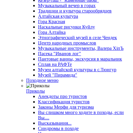
Кезер-таш - "Каменные бабы"
Музыкальный вечер в горах
Традиции и культура старообрядцев
Алтайская культура
Гора Красная
Наскальные рисунки Куйлу
Гора Алтайка
Этнографический музей в селе Чендек
Центр народных промыслов
Музыкальные инструменты, Валера ХiпЪ
Пасека "Иванов лог"
Пантовые ванны, экскурсия в маральник
Сплав на РАФТе
Музеи алтайской культуры в с.Тюнгур
Музей "Пирамида"
Походное меню
Приколы
Анекдоты про туристов
Классификация туристов
Законы Мерфи для туризма
Вы слишком много ходите в походы, если
Вы....
Высказывания...
Синдромы в походе