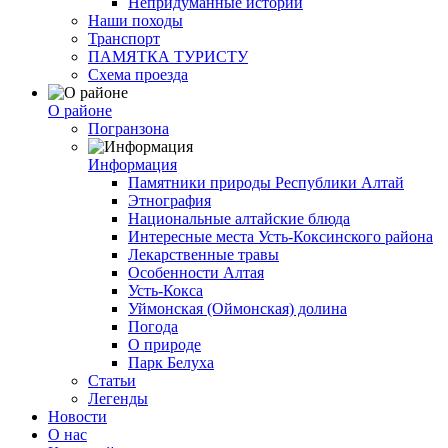
Непридуманные истории
Наши походы
Транспорт
ПАМЯТКА ТУРИСТУ
Схема проезда
О районе
Погранзона
Информация
Памятники природы Республики Алтай
Этнография
Национальные алтайские блюда
Интересные места Усть-Коксинского района
Лекарственные травы
Особенности Алтая
Усть-Кокса
Уймонская (Оймонская) долина
Погода
О природе
Парк Белуха
Статьи
Легенды
Новости
О нас