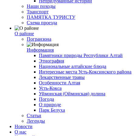
Непридуманные истории
Наши походы
Транспорт
ПАМЯТКА ТУРИСТУ
Схема проезда
О районе
Погранзона
Информация
Памятники природы Республики Алтай
Этнография
Национальные алтайские блюда
Интересные места Усть-Коксинского района
Лекарственные травы
Особенности Алтая
Усть-Кокса
Уймонская (Оймонская) долина
Погода
О природе
Парк Белуха
Статьи
Легенды
Новости
О нас