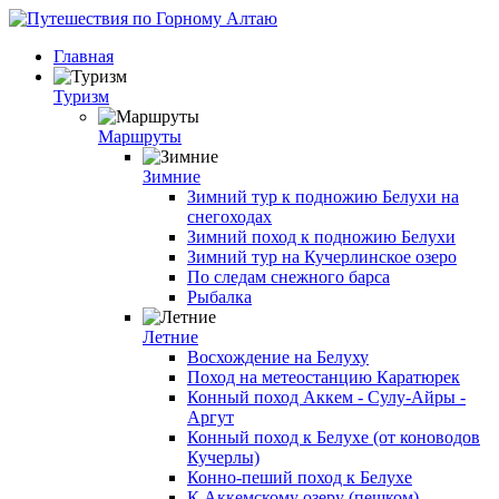
Главная
Туризм
Маршруты
Зимние
Зимний тур к подножию Белухи на
снегоходах
Зимний поход к подножию Белухи
Зимний тур на Кучерлинское озеро
По следам снежного барса
Рыбалка
Летние
Восхождение на Белуху
Поход на метеостанцию Каратюрек
Конный поход Аккем - Сулу-Айры -
Аргут
Конный поход к Белухе (от коноводов
Кучерлы)
Конно-пеший поход к Белухе
К Аккемскому озеру (пешком)