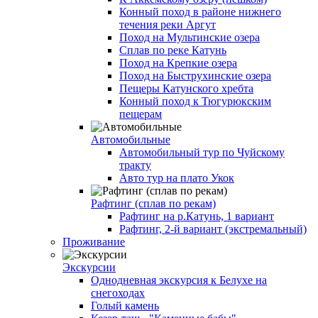
Конный поход в районе нижнего
течения реки Аргут
Поход на Мультинские озера
Сплав по реке Катунь
Поход на Крепкие озера
Поход на Быструхинские озера
Пещеры Катунского хребта
Конный поход к Тюгурюкским
пещерам
Автомобильные
Автомобильный тур по Чуйскому
тракту
Авто тур на плато Укок
Рафтинг (сплав по рекам)
Рафтинг на р.Катунь, 1 вариант
Рафтинг, 2-й вариант (экстремальный)
Проживание
Экскурсии
Однодневная экскурсия к Белухе на
снегоходах
Голый камень