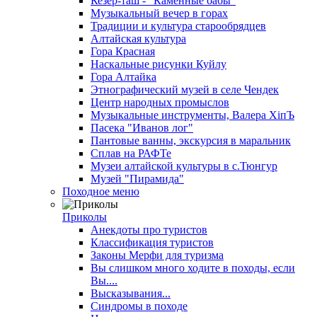
Кезер-таш - "Каменные бабы"
Музыкальный вечер в горах
Традиции и культура старообрядцев
Алтайская культура
Гора Красная
Наскальные рисунки Куйлу
Гора Алтайка
Этнографический музей в селе Чендек
Центр народных промыслов
Музыкальные инструменты, Валера ХiпЪ
Пасека "Иванов лог"
Пантовые ванны, экскурсия в маральник
Сплав на РАФТе
Музеи алтайской культуры в с.Тюнгур
Музей "Пирамида"
Походное меню
Приколы
Анекдоты про туристов
Классификация туристов
Законы Мерфи для туризма
Вы слишком много ходите в походы, если
Вы....
Высказывания...
Синдромы в походе