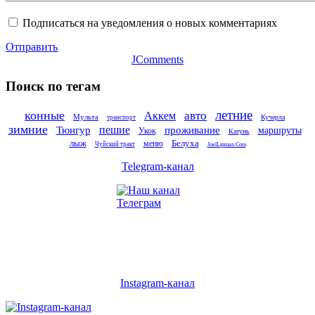
Подписаться на уведомления о новых комментариях
Отправить
JComments
Поиск по тегам
летние
конные
авто
Аккем
Мульта
Кучерла
транспорт
зимние
пешие
Тюнгур
проживание
маршруты
Укок
Катунь
лыж
Белуха
меню
Чуйский тракт
JoelLipman.Com
Telegram-канал
Instagram-канал