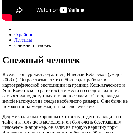
О районе
Легенды
Снежный человек
Снежный человек
В селе Тюнгур жил дед алтаец, Николай Кебереков (умер в
2008 г.). Он рассказывал что в 50-х годах работал в
картографической экспедиции на границе Кош-Агачского и
Усть-Коксинского районов (эти места и сегодня - одни из
самых труднодоступных и малопосещаемых), и однажды
зимой наткнулся на следы необычного размера. Они были не
похожи ни на медвежьи, ни на человеческие.
Дед Николай был хорошим охотником, с детства ходил по
тайге и к тому же в молодости он был очень безстрашным
человеком (например, он залез на первую вершину горы
Чинелю и затащил и поставил там бревно в 50-х годах,