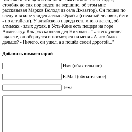
столбик до сих пор виден на вершине, об этом мне
рассказывал Марков Володя из села Джазатор). Он пошел по
следу и вскоре увидел алмыс-кёрмёса (снежный человек, йети
- по алтайски). У алтайского народа есть много легенд об
алмысах - злых духах, в Усть-Кане есть пещера на горе
Алмыс-туу. Как рассказывал дед Николай - " ...я его увидел
вдалеке, он обернулся и посмотрел на меня - А что было
дальше? - Ничего, он ушел, а я пошёл своей дорогой..."
Добавить комментарий
Имя (обязательное)
E-Mail (обязательное)
Тема