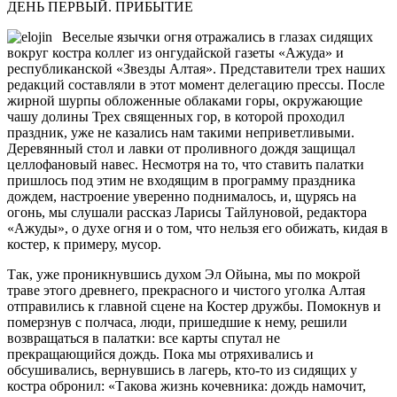
ДЕНЬ ПЕРВЫЙ. ПРИБЫТИЕ
Веселые язычки огня отражались в глазах сидящих
вокруг костра коллег из онгудайской газеты «Ажуда» и
республиканской «Звезды Алтая». Представители трех наших
редакций составляли в этот момент делегацию прессы. После
жирной шурпы обложенные облаками горы, окружающие
чашу долины Трех священных гор, в которой проходил
праздник, уже не казались нам такими неприветливыми.
Деревянный стол и лавки от проливного дождя защищал
целлофановый навес. Несмотря на то, что ставить палатки
пришлось под этим не входящим в программу праздника
дождем, настроение уверенно поднималось, и, щурясь на
огонь, мы слушали рассказ Ларисы Тайлуновой, редактора
«Ажуды», о духе огня и о том, что нельзя его обижать, кидая в
костер, к примеру, мусор.
Так, уже проникнувшись духом Эл Ойына, мы по мокрой
траве этого древнего, прекрасного и чистого уголка Алтая
отправились к главной сцене на Костер дружбы. Помокнув и
померзнув с полчаса, люди, пришедшие к нему, решили
возвращаться в палатки: все карты спутал не
прекращающийся дождь. Пока мы отряхивались и
обсушивались, вернувшись в лагерь, кто-то из сидящих у
костра обронил: «Такова жизнь кочевника: дождь намочит,