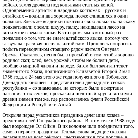
войско, земля дрожала под копытами статных коней.
Одновременно артисты в народных костюмах – русских и
алтайских – водили два хоровода, позже слившихся в один
большой. Здесь же всадники показали свою ловкость: на скаку
подхватывали с земли шкуру, палку, накидывали лассо на
воткнутое в землю копье. В это время мы в который раз
пожалели о том, что не знаем алтайского языка, потому что
зазвучала красивая песня на алтайском. Пришлось попросить
побыть переводчиком стоящего рядом жителя Онгудая
Орсула. Оказалось, песня была просьбой о том, чтобы хорошо
родился скот, хлеб, весь урожай, чтобы не болели дети,
вообще о мирной жизни и народе. Затем был зачитан текст
знаменитого Указа, подписанного Елизаветой Второй 2 мая
1756 года, а 24 мая этого же года полученного в Тобольске.
Двенадцать юношей – представителей двенадцати сеоков
республики – со знаменами, на которых были начертаны
названия этих сеоков, проскакали почетный круг и воткнули
древки знамен там же, где располагались флаги Российской
Федерации и Республики Алтай.
Открыла парад участников праздника делегация хозяев –
представителей Онгудайского района. В этом селе в 1988 году
был возрожден Эл Ойын. В их колонне шли победители того,
самого первого праздника. Теплые слова ведущие сказали
делегациям из всех районов, шествующих в том порядке, в