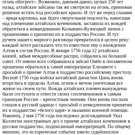
огонь обогреет». Возможно, давным-давно, целых 250 лет
назад, алтайские зайсаны так же смотрели на огонь, принимая
решение встать под российское крыло. И тут же перед глазами
– яркая картинка, как будто смертельная опасность, нависшая
над племенами алтайских кочевников, заставила их вождей
обратиться к командованию Колывано-Кузнецкой линии с
прошениями о принятии их в подданство России. И тут
ручеек нашего мирного разговора превратился в целую реку:
каждый хотел рассказать что-то известное ему о вхождении
Алтая в состав России. В январе 1756 года 12 алтайских
князей, забыв междоусобные распри, собрались на большой
совет. От имени всех собравшихся зайсан Омбо в письменном
прошении обратился к самой императрице Елизавете с
просьбой о приеме Алтая в подданство российскому престолу.
Весной 1756 года войска китайской династии Цинь вновь
вторглись в пределы Алтая, огнем и мечом уничтожая все
живое на своем пути. Вожди алтайских племен вынуждены
были отступить и отвести своих соплеменников к самым
границам России – крепостным линиям. Они вновь послали
гонцов к русской царице с просьбой о немедленном принятии
их в подданство «белого царя» и оказании военной помощи.
Наконец, 2 мая 1756 года последовал долгожданный Указ
Коллегии иностранных дел о приеме алтайских кочевников в
русское подданство, подписанный императрицей. По общему
мнению, это историческое событие имело судьбоносное