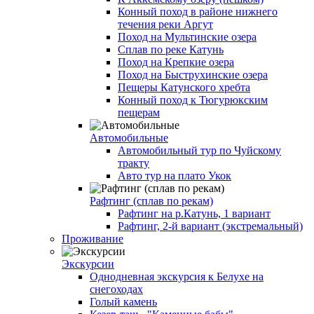
Конный поход в районе нижнего
течения реки Аргут
Поход на Мультинские озера
Сплав по реке Катунь
Поход на Крепкие озера
Поход на Быструхинские озера
Пещеры Катунского хребта
Конный поход к Тюгурюкским
пещерам
Автомобильные
Автомобильный тур по Чуйскому
тракту
Авто тур на плато Укок
Рафтинг (сплав по рекам)
Рафтинг на р.Катунь, 1 вариант
Рафтинг, 2-й вариант (экстремальный)
Проживание
Экскурсии
Однодневная экскурсия к Белухе на
снегоходах
Голый камень