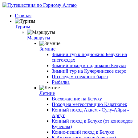
Главная
Туризм
Маршруты
Зимние
Зимний тур к подножию Белухи на
снегоходах
Зимний поход к подножию Белухи
Зимний тур на Кучерлинское озеро
По следам снежного барса
Рыбалка
Летние
Восхождение на Белуху
Поход на метеостанцию Каратюрек
Конный поход Аккем - Сулу-Айры -
Аргут
Конный поход к Белухе (от коноводов
Кучерлы)
Конно-пеший поход к Белухе
К Аккемскому озеру (пешком)