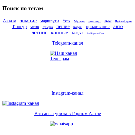
Поиск по тегам
зимние
Аккем
маршруты
лыж
Укок
Мульта
транспорт
Чуйский тракт
авто
пешие
Тюнгур
проживание
меню
Кучерла
Катунь
летние
конные
Белуха
JoelLipman.Com
Telegram-канал
Instagram-канал
Ватсап - туризм в Горном Алтае