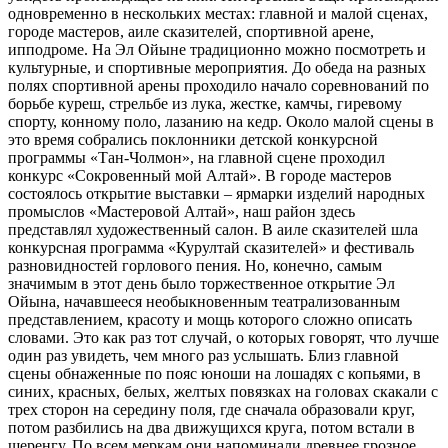
одновременно в нескольких местах: главной и малой сценах,
городе мастеров, аиле сказителей, спортивной арене,
ипподроме. На Эл Ойыне традиционно можно посмотреть и
культурные, и спортивные мероприятия. До обеда на разных
полях спортивной арены проходило начало соревнований по
борьбе куреш, стрельбе из лука, жестке, камчы, гиревому
спорту, конному поло, лазанию на кедр. Около малой сцены в
это время собрались поклонники детской конкурсной
программы «Тан-Чолмон», на главной сцене проходил
конкурс «Сокровенный мой Алтай». В городе мастеров
состоялось открытие выставки – ярмарки изделий народных
промыслов «Мастеровой Алтай», наш район здесь
представлял художественный салон. В аиле сказителей шла
конкурсная программа «Курултай сказителей» и фестиваль
разновидностей горлового пения. Но, конечно, самым
значимым в этот день было торжественное открытие Эл
Ойына, начавшееся необыкновенным театрализованным
представлением, красоту и мощь которого сложно описать
словами. Это как раз тот случай, о которых говорят, что лучше
один раз увидеть, чем много раз услышать. Близ главной
сцены обнаженные по пояс юноши на лошадях с копьями, в
синих, красных, белых, желтых повязках на головах скакали с
трех сторон на середину поля, где сначала образовали круг,
потом разбились на два движущихся круга, потом встали в
шеренгу. По всем меркам они напоминали древнее грозное