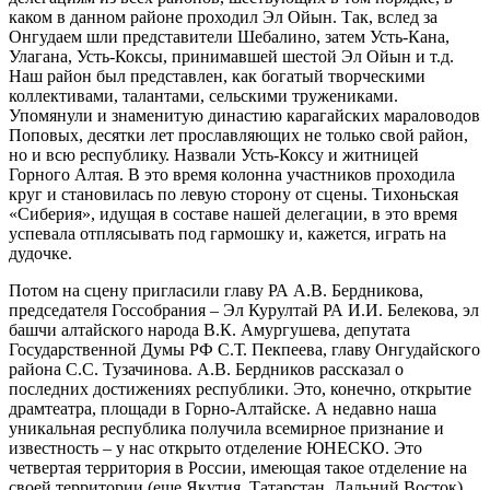
каком в данном районе проходил Эл Ойын. Так, вслед за
Онгудаем шли представители Шебалино, затем Усть-Кана,
Улагана, Усть-Коксы, принимавшей шестой Эл Ойын и т.д.
Наш район был представлен, как богатый творческими
коллективами, талантами, сельскими тружениками.
Упомянули и знаменитую династию карагайских мараловодов
Поповых, десятки лет прославляющих не только свой район,
но и всю республику. Назвали Усть-Коксу и житницей
Горного Алтая. В это время колонна участников проходила
круг и становилась по левую сторону от сцены. Тихоньская
«Сиберия», идущая в составе нашей делегации, в это время
успевала отплясывать под гармошку и, кажется, играть на
дудочке.
Потом на сцену пригласили главу РА А.В. Бердникова,
председателя Госсобрания – Эл Курултай РА И.И. Белекова, эл
башчи алтайского народа В.К. Амургушева, депутата
Государственной Думы РФ С.Т. Пекпеева, главу Онгудайского
района С.С. Тузачинова. А.В. Бердников рассказал о
последних достижениях республики. Это, конечно, открытие
драмтеатра, площади в Горно-Алтайске. А недавно наша
уникальная республика получила всемирное признание и
известность – у нас открыто отделение ЮНЕСКО. Это
четвертая территория в России, имеющая такое отделение на
своей территории (еще Якутия, Татарстан, Дальний Восток).