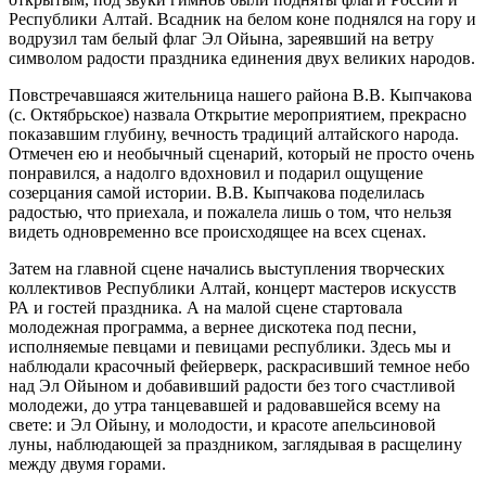
Республики Алтай. Всадник на белом коне поднялся на гору и
водрузил там белый флаг Эл Ойына, зареявший на ветру
символом радости праздника единения двух великих народов.
Повстречавшаяся жительница нашего района В.В. Кыпчакова
(с. Октябрьское) назвала Открытие мероприятием, прекрасно
показавшим глубину, вечность традиций алтайского народа.
Отмечен ею и необычный сценарий, который не просто очень
понравился, а надолго вдохновил и подарил ощущение
созерцания самой истории. В.В. Кыпчакова поделилась
радостью, что приехала, и пожалела лишь о том, что нельзя
видеть одновременно все происходящее на всех сценах.
Затем на главной сцене начались выступления творческих
коллективов Республики Алтай, концерт мастеров искусств
РА и гостей праздника. А на малой сцене стартовала
молодежная программа, а вернее дискотека под песни,
исполняемые певцами и певицами республики. Здесь мы и
наблюдали красочный фейерверк, раскрасивший темное небо
над Эл Ойыном и добавивший радости без того счастливой
молодежи, до утра танцевавшей и радовавшейся всему на
свете: и Эл Ойыну, и молодости, и красоте апельсиновой
луны, наблюдающей за праздником, заглядывая в расщелину
между двумя горами.