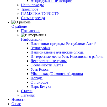
Непридуманные истории
Наши походы
Транспорт
ПАМЯТКА ТУРИСТУ
Схема проезда
О районе
Погранзона
Информация
Памятники природы Республики Алтай
Этнография
Национальные алтайские блюда
Интересные места Усть-Коксинского района
Лекарственные травы
Особенности Алтая
Усть-Кокса
Уймонская (Оймонская) долина
Погода
О природе
Парк Белуха
Статьи
Легенды
Новости
О нас