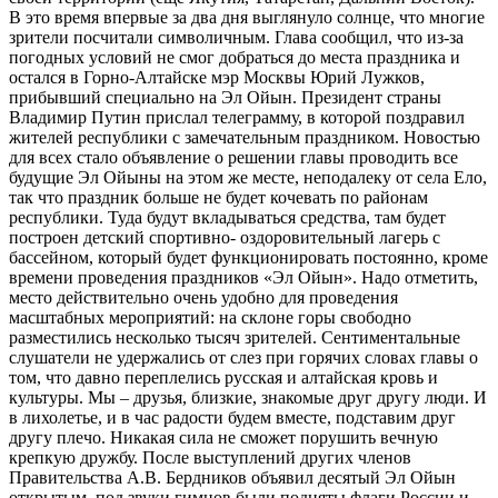
В это время впервые за два дня выглянуло солнце, что многие
зрители посчитали символичным. Глава сообщил, что из-за
погодных условий не смог добраться до места праздника и
остался в Горно-Алтайске мэр Москвы Юрий Лужков,
прибывший специально на Эл Ойын. Президент страны
Владимир Путин прислал телеграмму, в которой поздравил
жителей республики с замечательным праздником. Новостью
для всех стало объявление о решении главы проводить все
будущие Эл Ойыны на этом же месте, неподалеку от села Ело,
так что праздник больше не будет кочевать по районам
республики. Туда будут вкладываться средства, там будет
построен детский спортивно- оздоровительный лагерь с
бассейном, который будет функционировать постоянно, кроме
времени проведения праздников «Эл Ойын». Надо отметить,
место действительно очень удобно для проведения
масштабных мероприятий: на склоне горы свободно
разместились несколько тысяч зрителей. Сентиментальные
слушатели не удержались от слез при горячих словах главы о
том, что давно переплелись русская и алтайская кровь и
культуры. Мы – друзья, близкие, знакомые друг другу люди. И
в лихолетье, и в час радости будем вместе, подставим друг
другу плечо. Никакая сила не сможет порушить вечную
крепкую дружбу. После выступлений других членов
Правительства А.В. Бердников объявил десятый Эл Ойын
открытым, под звуки гимнов были подняты флаги России и