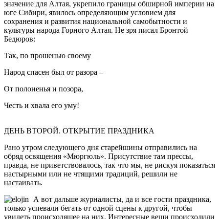
значение для Алтая, укрепило границы обширной империи на
юге Сибири, явилось определяющим условием для
сохранения и развития национальной самобытности и
культуры народа Горного Алтая. Не зря писал Бронтой
Бедюров:
Так, по прошенью своему
Народ спасен был от разора –
От полоненья и позора,
Честь и хвала его уму!
ДЕНЬ ВТОРОЙ. ОТКРЫТИЕ ПРАЗДНИКА
Рано утром следующего дня старейшины отправились на
обряд освящения «Мюргюль». Присутствие там прессы,
правда, не приветствовалось, так что мы, не рискуя показаться
настырными или не чтящими традиций, решили не
настаивать.
А вот дальше журналисты, да и все гости праздника,
только успевали бегать от одной сцены к другой, чтобы
увидеть происходящее на них. Интересные вещи происходили