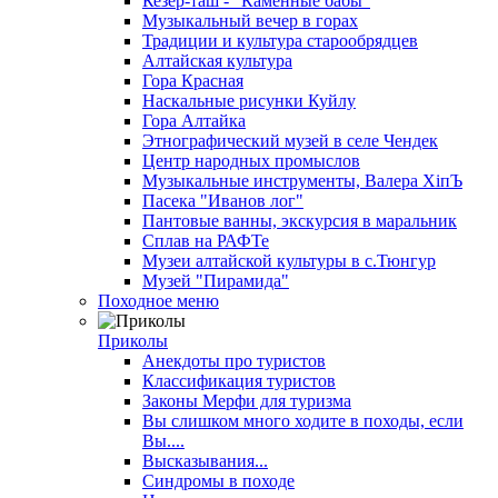
Кезер-таш - "Каменные бабы"
Музыкальный вечер в горах
Традиции и культура старообрядцев
Алтайская культура
Гора Красная
Наскальные рисунки Куйлу
Гора Алтайка
Этнографический музей в селе Чендек
Центр народных промыслов
Музыкальные инструменты, Валера ХiпЪ
Пасека "Иванов лог"
Пантовые ванны, экскурсия в маральник
Сплав на РАФТе
Музеи алтайской культуры в с.Тюнгур
Музей "Пирамида"
Походное меню
Приколы
Анекдоты про туристов
Классификация туристов
Законы Мерфи для туризма
Вы слишком много ходите в походы, если
Вы....
Высказывания...
Синдромы в походе