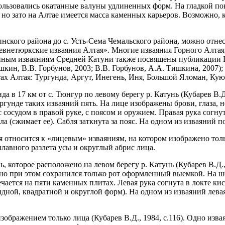
льзовались окатанные валуны удлиненных форм. На гладкой пов
 но зато на Алтае имеется масса каменных карьеров. Возможно, 
инского района до с. Усть-Сема Чемальского района, можно отн
ревнетюркские изваяния Алтая». Многие изваяния Горного Алтая
енным изваяниям Средней Катуни также посвящены публикации В.Д
шкин, В.В. Горбунов, 2003; В.В. Горбунов, А.А. Тишкина, 2007);
х Алтая: Тургунда, Аргут, Инегень, Иня, Большой Яломан, Куюс
 в 17 км от с. Тюнгур по левому берегу р. Катунь (Кубарев В.Д
гунде таких изваяний пять. На лице изображены брови, глаза, но
сосудом в правой руке, с поясом и оружием. Правая рука согнут
а (сжимает ее). Сабля заткнута за пояс. На одном из изваяний 
я относится к «лицевым» изваяниям, на котором изображено толь
плавного разлета усы и округлый абрис лица.
 которое расположено на левом берегу р. Катунь (Кубарев В.Д.,
 но при этом сохранился только рот оформленный выемкой. На ш
чается на пяти каменных плитах. Левая рука согнута в локте ки
дной, квадратной и округлой форм). На одном из изваяний лева
 изображением только лица (Кубарев В.Д., 1984, с.116). Одно изв