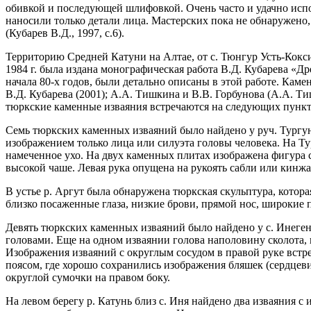
обивкой и последующей шлифовкой. Очень часто и удачно испо
наносили только детали лица. Мастерских пока не обнаружено,
(Кубарев В.Д., 1997, с.6).
Территорию Средней Катуни на Алтае, от с. Тюнгур Усть-Кокс
1984 г. была издана монографическая работа В.Д. Кубарева «Д
начала 80-х годов, были детально описаны в этой работе. Кам
В.Д. Кубарева (2001); А.А. Тишкина и В.В. Горбунова (А.А. Ти
тюркские каменные изваяния встречаются на следующих пункта
Семь тюркских каменных изваяний было найдено у руч. Тургунда
изображением только лица или силуэта головы человека. На Тур
намеченное ухо. На двух каменных плитах изображена фигура с 
высокой чаше. Левая рука опущена на рукоять сабли или кинжал
В устье р. Аргут была обнаружена тюркская скульптура, котора
близко посаженные глаза, низкие брови, прямой нос, широкие 
Девять тюркских каменных изваяний было найдено у с. Инегень,
головами. Еще на одном изваянии голова наполовину сколота,
Изображения изваяний с округлым сосудом в правой руке встре
поясом, где хорошо сохранились изображения бляшек (сердцеви
округлой сумочки на правом боку.
На левом берегу р. Катунь близ с. Иня найдено два изваяния с