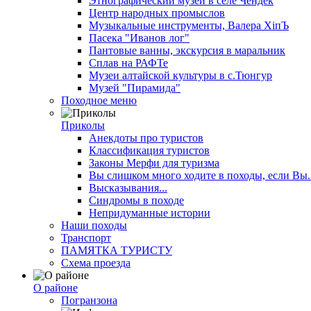
Этнографический музей в селе Чендек
Центр народных промыслов
Музыкальные инструменты, Валера ХiпЪ
Пасека "Иванов лог"
Пантовые ванны, экскурсия в маральник
Сплав на РАФТе
Музеи алтайской культуры в с.Тюнгур
Музей "Пирамида"
Походное меню
Приколы
Анекдоты про туристов
Классификация туристов
Законы Мерфи для туризма
Вы слишком много ходите в походы, если Вы..
Высказывания...
Синдромы в походе
Непридуманные истории
Наши походы
Транспорт
ПАМЯТКА ТУРИСТУ
Схема проезда
О районе
Погранзона