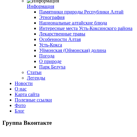
Информация
Памятники природы Республики Алтай
Этнография
Национальные алтайские блюда
Интересные места Усть-Коксинского района
Лекарственные травы
Особенности Алтая
Усть-Кокса
Уймонская (Оймонская) долина
Погода
О природе
Парк Белуха
Статьи
Легенды
Новости
О нас
Карта сайта
Полезные ссылки
Фото
Блог
Группа Вконтакте