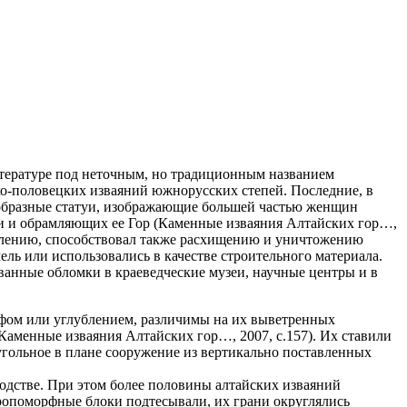
итературе под неточным, но традиционным названием
ко-половецких изваяний южнорусских степей. Последние, в
ообразные статуи, изображающие большей частью женщин
пи и обрамляющих ее Гор (Каменные изваяния Алтайских гор…,
ожалению, способствовал также расхищению и уничтожению
ь или использовались в качестве строительного материала.
ванные обломки в краеведческие музеи, научные центры и в
ефом или углублением, различимы на их выветренных
аменные изваяния Алтайских гор…, 2007, с.157). Их ставили
угольное в плане сооружение из вертикально поставленных
одстве. При этом более половины алтайских изваяний
опоморфные блоки подтесывали, их грани округлялись