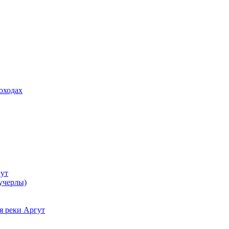
оходах
гут
учерлы)
я реки Аргут