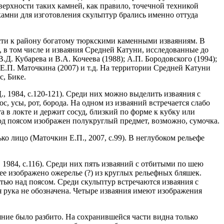
ерхности таких камней, как правило, точечной техникой
камни для изготовления скульптур брались именно оттуда
ести к району богатому тюркскими каменными изваяниям. В
, в том числе и изваяния Средней Катуни, исследованные до
. Кубарева и В.А. Кочеева (1988); А.П. Бородовского (1994);
 Е.П. Маточкина (2007) и т.д. На территории Средней Катуни
, Бике.
., 1984, с.120-121). Среди них можно выделить изваяния с
с, усы, рот, борода. На одном из изваяний встречается слабо
а в локте и держит сосуд, близкий по форме к кубку или
под поясом изображен полукруглый предмет, возможно, сумочка.
ко лицо (Маточкин Е.П., 2007, с.99). В неглубоком рельефе
 1984, с.116). Среди них пять изваяний с отбитыми по шею
ее изображено ожерелье (?) из круглых рельефных бляшек.
стью над поясом. Среди скульптур встречаются изваяния с
я рука не обозначена. Четыре изваяния имеют изображения
аяние было разбито. На сохранившейся части видна только