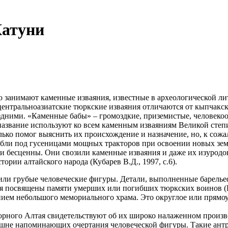
Катуни
о занимают каменные изваяния, известные в археологической л
 центральноазиатские тюркские изваяния отличаются от кыпчакс
здними. «Каменные бабы» – громоздкие, приземистые, человек
название используют ко всем каменным изваяниям Великой сте
олько помог выяснить их происхождение и назначение, но, к с
бли под гусеницами мощных тракторов при освоении новых земел
ки бесценны. Они свозили каменные изваяния и даже их изуродо
ории алтайского народа (Кубарев В.Д., 1997, с.6).
или грубые человеческие фигуры. Детали, выполненные барель
ия посвящены памяти умерших или погибших тюркских воинов (К
анием небольшого мемориального храма. Это округлое или прямо
орного Алтая свидетельствуют об их широко налаженном произв
шне напоминающих очертания человеческой фигуры. Такие антр