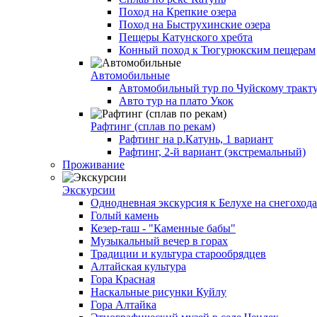
Поход на Крепкие озера
Поход на Быструхинские озера
Пещеры Катунского хребта
Конный поход к Тюгурюкским пещерам
Автомобильные
Автомобильный тур по Чуйскому тракт
Авто тур на плато Укок
Рафтинг (сплав по рекам)
Рафтинг на р.Катунь, 1 вариант
Рафтинг, 2-й вариант (экстремальный)
Проживание
Экскурсии
Однодневная экскурсия к Белухе на снегоход
Голый камень
Кезер-таш - "Каменные бабы"
Музыкальный вечер в горах
Традиции и культура старообрядцев
Алтайская культура
Гора Красная
Наскальные рисунки Куйлу
Гора Алтайка