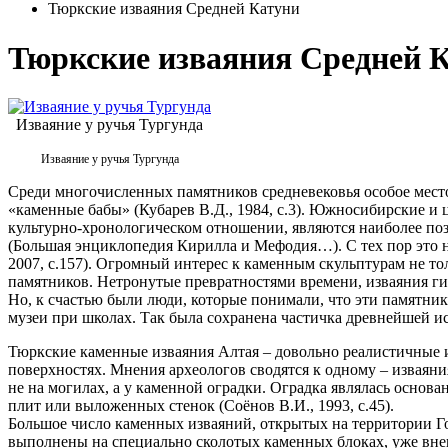
Тюркские изваяния Средней Катуни
Тюркские изваяния Средней 
Изваяние у ручья Тургунда
Изваяние у ручья Тургунда
Среди многочисленных памятников средневековья особое мест
«каменные бабы» (Кубарев В.Д., 1984, с.3). Южносибирские и
культурно-хронологическом отношении, являются наиболее по
(Большая энциклопедия Кирилла и Мефодия…). С тех пор это 
2007, с.157). Огромный интерес к каменным скульптурам не т
памятников. Нетронутые превратностями времени, изваяния ги
Но, к счастью были люди, которые понимали, что эти памятни
музеи при школах. Так была сохранена частичка древнейшей ист
Тюркские каменные изваяния Алтая – довольно реалистичные 
поверхностях. Мнения археологов сводятся к одному – изваян
не на могилах, а у каменной оградки. Оградка являлась основ
плит или выложенных стенок (Соёнов В.И., 1993, с.45).
Большое число каменных изваяний, открытых на территории Г
выполнены на специально сколотых каменных блоках, уже вне