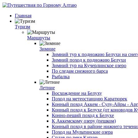
Главная
Туризм
Маршруты
Зимние
Зимний тур к подножию Белухи на снег
Зимний поход к подножию Белухи
Зимний тур на Кучерлинское озеро
По следам снежного барса
Рыбалка
Летние
Восхождение на Белуху
Поход на метеостанцию Каратюрек
Конный поход Аккем - Сулу-Айры - Ар
Конный поход к Белухе (от коноводов К
Конно-пеший поход к Белухе
К Аккемскому озеру (пешком)
Конный поход в районе нижнего течени
Поход на Мультинские озера
Сплав по реке Катунь