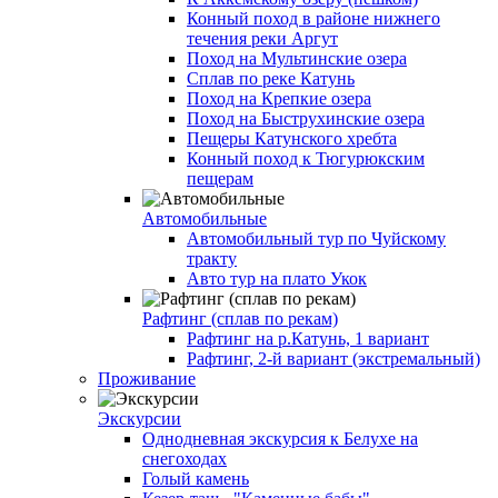
Конный поход в районе нижнего
течения реки Аргут
Поход на Мультинские озера
Сплав по реке Катунь
Поход на Крепкие озера
Поход на Быструхинские озера
Пещеры Катунского хребта
Конный поход к Тюгурюкским
пещерам
Автомобильные
Автомобильный тур по Чуйскому
тракту
Авто тур на плато Укок
Рафтинг (сплав по рекам)
Рафтинг на р.Катунь, 1 вариант
Рафтинг, 2-й вариант (экстремальный)
Проживание
Экскурсии
Однодневная экскурсия к Белухе на
снегоходах
Голый камень