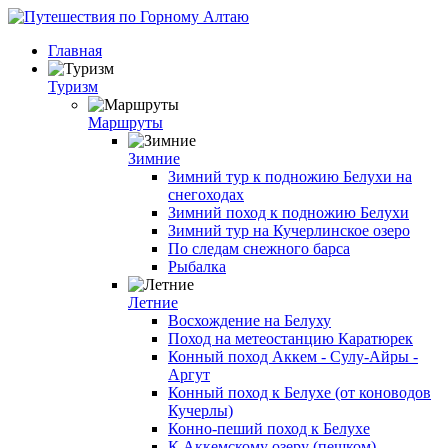
Главная
Туризм
Маршруты
Зимние
Зимний тур к подножию Белухи на
снегоходах
Зимний поход к подножию Белухи
Зимний тур на Кучерлинское озеро
По следам снежного барса
Рыбалка
Летние
Восхождение на Белуху
Поход на метеостанцию Каратюрек
Конный поход Аккем - Сулу-Айры -
Аргут
Конный поход к Белухе (от коноводов
Кучерлы)
Конно-пеший поход к Белухе
К Аккемскому озеру (пешком)