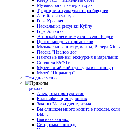
Кезер-таш - "Каменные бабы"
Музыкальный вечер в горах
Традиции и культура старообрядцев
Алтайская культура
Гора Красная
Наскальные рисунки Куйлу
Гора Алтайка
Этнографический музей в селе Чендек
Центр народных промыслов
Музыкальные инструменты, Валера ХiпЪ
Пасека "Иванов лог"
Пантовые ванны, экскурсия в маральник
Сплав на РАФТе
Музеи алтайской культуры в с.Тюнгур
Музей "Пирамида"
Походное меню
Приколы
Анекдоты про туристов
Классификация туристов
Законы Мерфи для туризма
Вы слишком много ходите в походы, если
Вы....
Высказывания...
Синдромы в походе