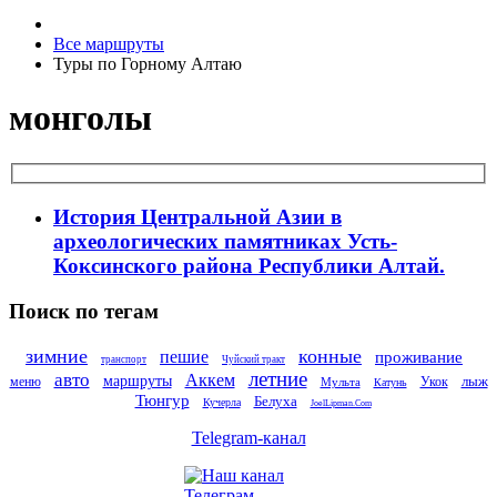
Все маршруты
Туры по Горному Алтаю
монголы
История Центральной Азии в
археологических памятниках Усть-
Коксинского района Республики Алтай.
Поиск по тегам
зимние
конные
пешие
проживание
транспорт
Чуйский тракт
летние
авто
Аккем
маршруты
лыж
меню
Укок
Мульта
Катунь
Тюнгур
Белуха
Кучерла
JoelLipman.Com
Telegram-канал