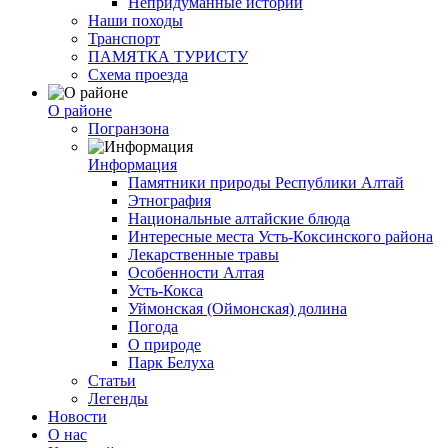
Непридуманные истории
Наши походы
Транспорт
ПАМЯТКА ТУРИСТУ
Схема проезда
О районе
Погранзона
Информация
Памятники природы Республики Алтай
Этнография
Национальные алтайские блюда
Интересные места Усть-Коксинского района
Лекарственные травы
Особенности Алтая
Усть-Кокса
Уймонская (Оймонская) долина
Погода
О природе
Парк Белуха
Статьи
Легенды
Новости
О нас